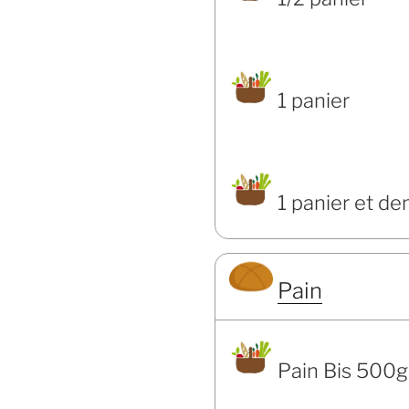
1 panier
1 panier et de
Pain
Pain Bis 500g