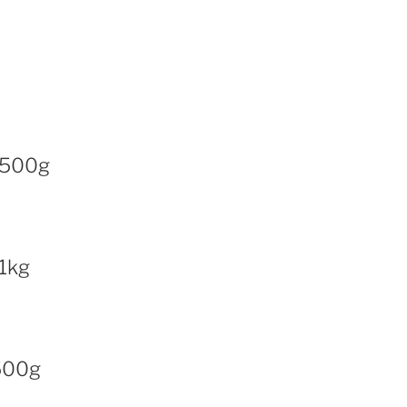
 500g
1kg
500g