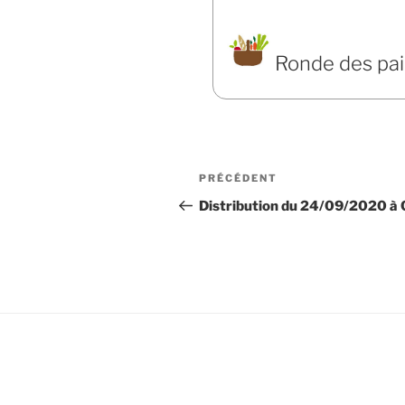
Ronde des pa
Navigation
Article
PRÉCÉDENT
de
précédent
Distribution du 24/09/2020 à
l’article