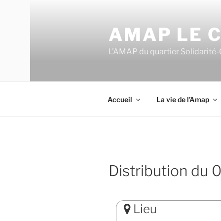
Aller
au
AMAP LE C
contenu
principal
L'AMAP du quartier Solidarité-
Accueil
La vie de l’Amap
Distribution du
Lieu