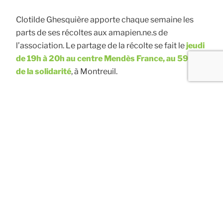
Clotilde Ghesquière apporte chaque semaine les
parts de ses récoltes aux amapien.ne.s de
l’association. Le partage de la récolte se fait le
jeudi
de 19h à 20h au centre Mendès France, au 59 rue
de la solidarité
, à Montreuil.
Le cri du radis est membre du réseau des
AMAP en
Ile de France
L’association est également en contact avec
d’autres paysan.ne.s d’Ile-de-France afin d’imaginer
d’autres partenariats.
CETTE SEMAINE DANS MON PANIER…
19:00
jeu
13
20:00