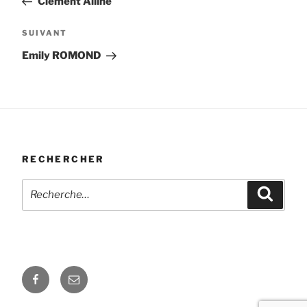
Clément Alline
l’article
Article
SUIVANT
suivant
Emily ROMOND
RECHERCHER
Recherche
Recher
pour
:
Facebook
E-
mail