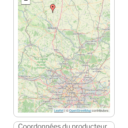
−
Leaflet
| ©
OpenStreetMap
contributors
Coordonnées du producteur