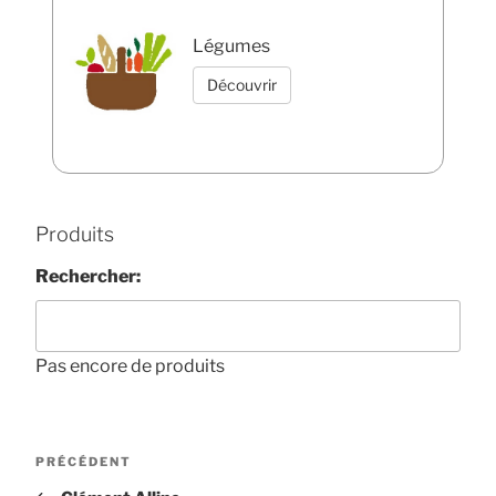
Légumes
Découvrir
Produits
Rechercher:
Pas encore de produits
Navigation
Article
PRÉCÉDENT
de
précédent