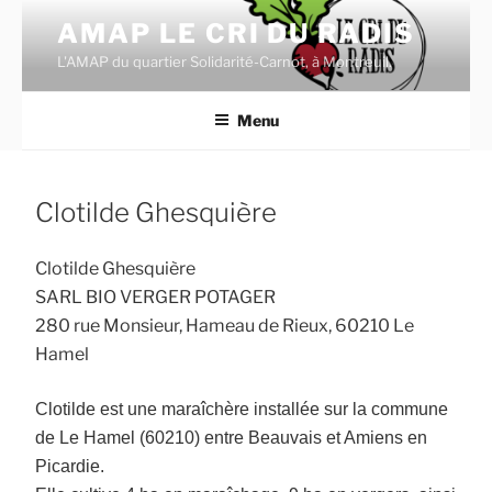
Aller
AMAP LE CRI DU RADIS
au
L'AMAP du quartier Solidarité-Carnot, à Montreuil.
contenu
principal
Menu
Clotilde Ghesquière
Clotilde Ghesquière
SARL BIO VERGER POTAGER
280 rue Monsieur, Hameau de Rieux, 60210 Le
Hamel
Clotilde est une maraîchère installée
sur la
commune
de Le Hamel (60210) entre Beauvais et
Amiens en
Picardie.