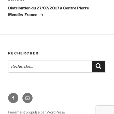
Article
suivant
Distribution du 27/07/2017 à Centre Pierre
Mendès-France
RECHERCHER
Recherche
Recher
pour
:
Facebook
E-
mail
Fièrement propulsé par WordPress