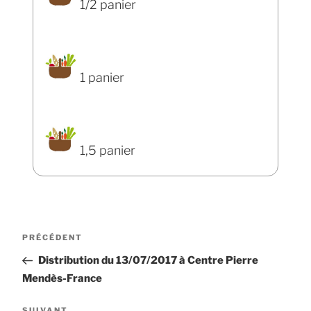
1/2 panier
1 panier
1,5 panier
Navigation
Article
PRÉCÉDENT
de
précédent
Distribution du 13/07/2017 à Centre Pierre
l’article
Mendès-France
SUIVANT