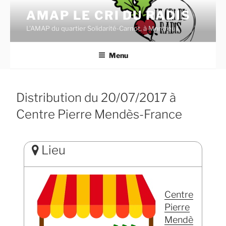
Aller
AMAP LE CRI DU RADIS
au
L'AMAP du quartier Solidarité-Carnot, à Montreuil.
contenu
principal
Menu
Distribution du 20/07/2017 à
Centre Pierre Mendès-France
Lieu
Centre
Pierre
Mendè