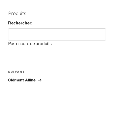
Produits
Rechercher:
Pas encore de produits
Navigation
de
Article
SUIVANT
l’article
suivant
Clément Alline