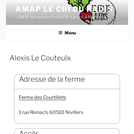
Aller
AMAP LE CRI DU RADIS
au
L'AMAP du quartier Solidarité-Carnot, à Montreuil.
contenu
principal
Menu
Alexis Le Couteulx
Adresse de la ferme
Ferme des Courtillets
1 rue Reinach, 60510 Nivillers
Accès