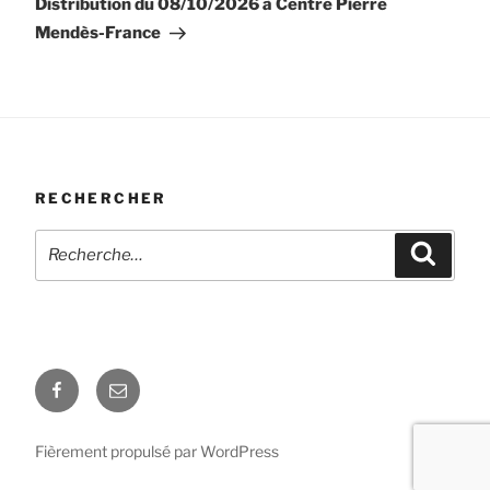
Distribution du 08/10/2026 à Centre Pierre
Mendès-France
RECHERCHER
Recherche
Recher
pour
:
Facebook
E-
mail
Fièrement propulsé par WordPress