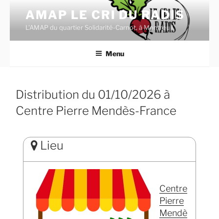
Aller
AMAP LE CRI DU RADIS
au
L'AMAP du quartier Solidarité-Carnot, à Montreuil.
contenu
principal
Menu
Distribution du 01/10/2026 à
Centre Pierre Mendès-France
Lieu
Centre
Pierre
Mendè