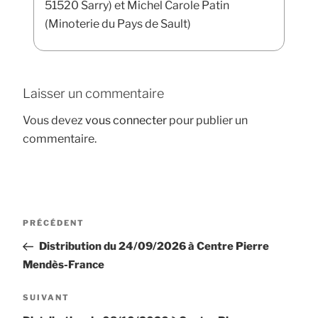
51520 Sarry) et Michel Carole Patin
(Minoterie du Pays de Sault)
Laisser un commentaire
Vous devez
vous connecter
pour publier un
commentaire.
Navigation
Article
PRÉCÉDENT
de
précédent
Distribution du 24/09/2026 à Centre Pierre
l’article
Mendès-France
Article
SUIVANT
suivant