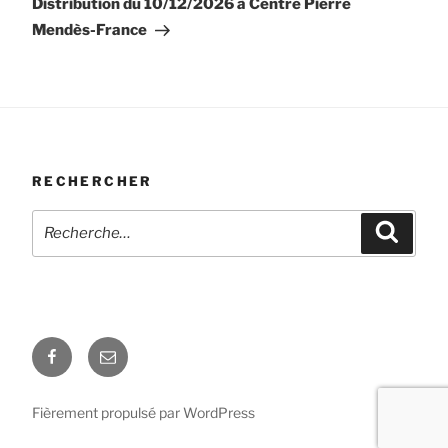
Distribution du 10/12/2026 à Centre Pierre
Mendès-France
RECHERCHER
Recherche
Recher
pour
:
Facebook
E-
mail
Fièrement propulsé par WordPress