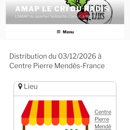
Aller
AMAP LE CRI DU RADIS
au
L'AMAP du quartier Solidarité-Carnot, à Montreuil.
contenu
principal
Menu
Distribution du 03/12/2026 à
Centre Pierre Mendès-France
Lieu
Centre
Pierre
Mendè