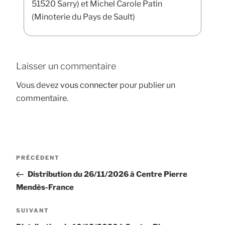
51520 Sarry) et Michel Carole Patin
(Minoterie du Pays de Sault)
Laisser un commentaire
Vous devez
vous connecter
pour publier un
commentaire.
Navigation
Article
PRÉCÉDENT
de
précédent
Distribution du 26/11/2026 à Centre Pierre
l’article
Mendès-France
Article
SUIVANT
suivant