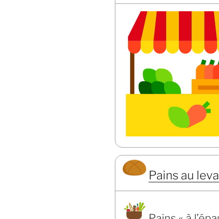
Pains au leva
Pains « à l’ép