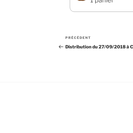
Navigation
Article
PRÉCÉDENT
de
précédent
Distribution du 27/09/2018 à 
l’article