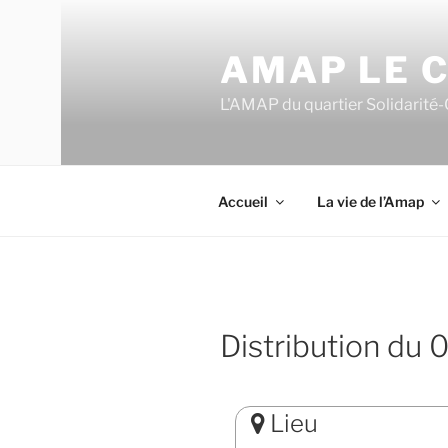
Aller
au
AMAP LE C
contenu
principal
L'AMAP du quartier Solidarité-
Accueil
La vie de l’Amap
Distribution du
Lieu