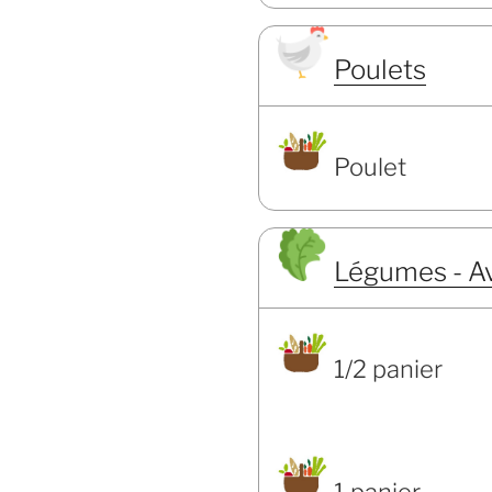
Poulets
Poulet
Légumes - A
1/2 panier
1 panier