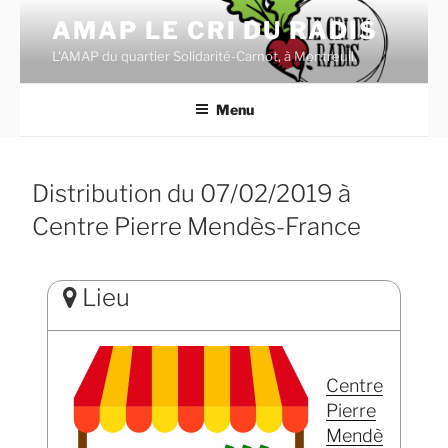
Aller
AMAP LE CRI DU RADIS
au
L'AMAP du quartier Solidarité-Carnot, à Montreuil.
contenu
principal
Menu
Distribution du 07/02/2019 à
Centre Pierre Mendès-France
Lieu
Centre
Pierre
Mendè