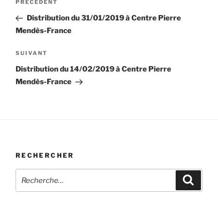
Article
PRÉCÉDENT
de
précédent
Distribution du 31/01/2019 à Centre Pierre
l’article
Mendès-France
Article
SUIVANT
suivant
Distribution du 14/02/2019 à Centre Pierre
Mendès-France
RECHERCHER
Recherche
Recher
pour
: