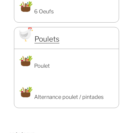
6 Oeufs
Poulets
Poulet
Alternance poulet / pintades
Navigation