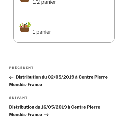
1/2 panier
1 panier
Navigation
Article
PRÉCÉDENT
de
précédent
Distribution du 02/05/2019 à Centre Pierre
l’article
Mendès-France
Article
SUIVANT
suivant
Distribution du 16/05/2019 à Centre Pierre
Mendès-France