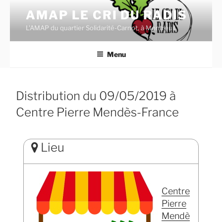
Aller
AMAP LE CRI DU RADIS
au
L'AMAP du quartier Solidarité-Carnot, à Montreuil.
contenu
principal
Menu
Distribution du 09/05/2019 à
Centre Pierre Mendès-France
Lieu
Centre
Pierre
Mendè