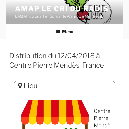
Aller
AMAP LE CRI DU RADIS
au
L'AMAP du quartier Solidarité-Carnot, à Montreuil.
contenu
principal
Menu
Distribution du 12/04/2018 à
Centre Pierre Mendès-France
Lieu
Centre
Pierre
Mendè