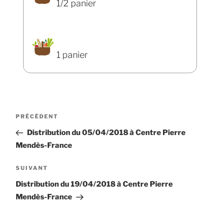
1/2 panier
1 panier
Navigation
Article
PRÉCÉDENT
de
précédent
Distribution du 05/04/2018 à Centre Pierre
l’article
Mendès-France
Article
SUIVANT
suivant
Distribution du 19/04/2018 à Centre Pierre
Mendès-France