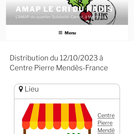
Aller
AMAP LE CRI DU RADIS
au
L'AMAP du quartier Solidarité-Carnot, à Montreuil.
contenu
principal
Menu
Distribution du 12/10/2023 à
Centre Pierre Mendès-France
Lieu
Centre
Pierre
Mendè