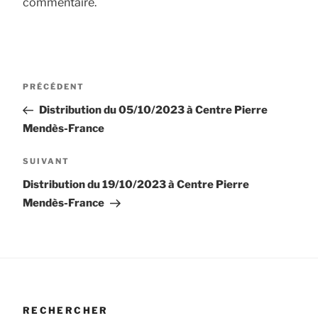
commentaire.
Navigation
Article
PRÉCÉDENT
de
précédent
Distribution du 05/10/2023 à Centre Pierre
l’article
Mendès-France
Article
SUIVANT
suivant
Distribution du 19/10/2023 à Centre Pierre
Mendès-France
RECHERCHER