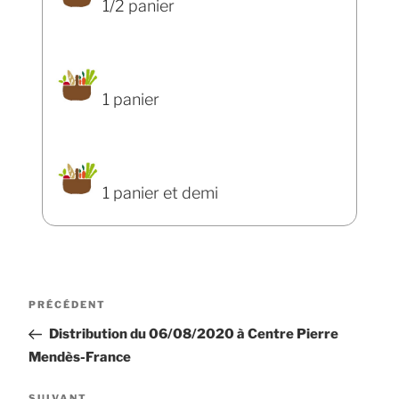
1/2 panier
1 panier
1 panier et demi
Navigation
Article
PRÉCÉDENT
de
précédent
Distribution du 06/08/2020 à Centre Pierre
l’article
Mendès-France
SUIVANT