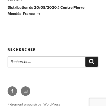
Article
suivant
Distribution du 20/08/2020 à Centre Pierre
Mendès-France
RECHERCHER
Recherche
Recher
pour
:
Facebook
E-
mail
Fièrement propulsé par WordPress