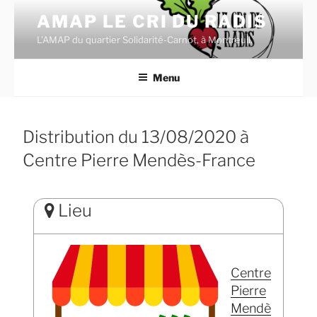
Aller
AMAP LE CRI DU RADIS
au
L'AMAP du quartier Solidarité-Carnot, à Montreuil.
contenu
principal
Menu
Distribution du 13/08/2020 à
Centre Pierre Mendès-France
Lieu
Centre
Pierre
Mendè