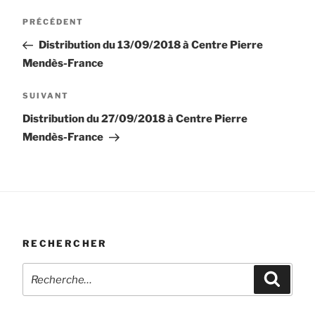
Navigation
Article
PRÉCÉDENT
de
précédent
Distribution du 13/09/2018 à Centre Pierre
l’article
Mendès-France
Article
SUIVANT
suivant
Distribution du 27/09/2018 à Centre Pierre
Mendès-France
RECHERCHER
Recherche
Recher
pour
: