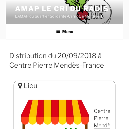
Aller
AMAP LE CRI DU RADIS
au
L'AMAP du quartier Solidarité-Carnot, à Montreuil.
contenu
principal
Menu
Distribution du 20/09/2018 à
Centre Pierre Mendès-France
Lieu
Centre
Pierre
Mendè