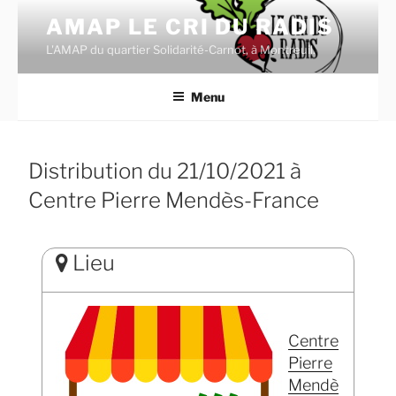
Aller
AMAP LE CRI DU RADIS
au
L'AMAP du quartier Solidarité-Carnot, à Montreuil.
contenu
principal
Menu
Distribution du 21/10/2021 à
Centre Pierre Mendès-France
Lieu
Centre
Pierre
Mendè