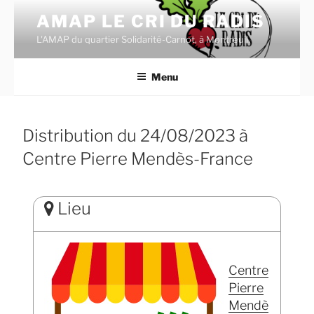
Aller
AMAP LE CRI DU RADIS
au
L'AMAP du quartier Solidarité-Carnot, à Montreuil.
contenu
principal
Menu
Distribution du 24/08/2023 à
Centre Pierre Mendès-France
Lieu
Centre
Pierre
Mendè