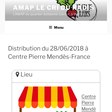
Aller
AMAP LE CRI DU RADIS
au
L'AMAP du quartier Solidarité-Carnot, à Montreuil.
contenu
principal
Menu
Distribution du 28/06/2018 à
Centre Pierre Mendès-France
Lieu
Centre
Pierre
Mendè