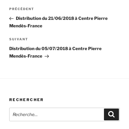
Navigation
Article
PRÉCÉDENT
de
précédent
Distribution du 21/06/2018 à Centre Pierre
l’article
Mendès-France
Article
SUIVANT
suivant
Distribution du 05/07/2018 à Centre Pierre
Mendès-France
RECHERCHER
Recherche
Recher
pour
: