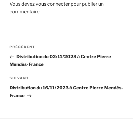
Vous devez
vous connecter
pour publier un
commentaire.
Navigation
Article
PRÉCÉDENT
de
précédent
Distribution du 02/11/2023 à Centre Pierre
l’article
Mendès-France
Article
SUIVANT
suivant
Distribution du 16/11/2023 à Centre Pierre Mendès-
France