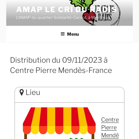
Aller
AMAP LE CRI DU RADIS
au
L'AMAP du quartier Solidarité-Carnot, à Montreuil.
contenu
principal
Menu
Distribution du 09/11/2023 à
Centre Pierre Mendès-France
Lieu
Centre
Pierre
Mendè