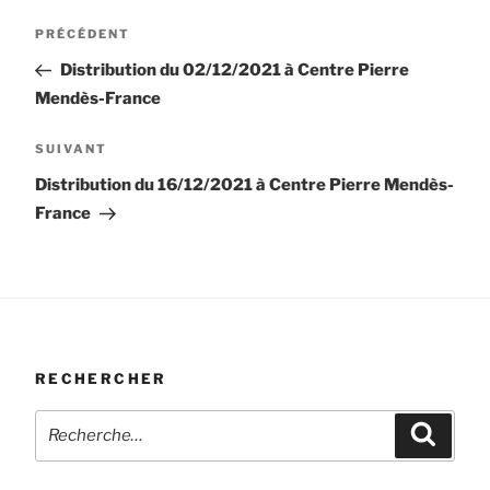
Navigation
Article
PRÉCÉDENT
de
précédent
Distribution du 02/12/2021 à Centre Pierre
l’article
Mendès-France
Article
SUIVANT
suivant
Distribution du 16/12/2021 à Centre Pierre Mendès-
France
RECHERCHER
Recherche
Recher
pour
: