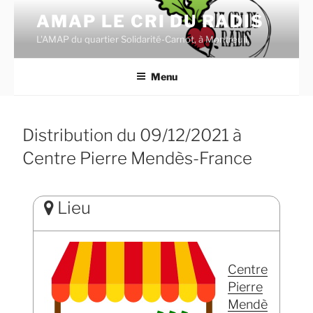
Aller
AMAP LE CRI DU RADIS
au
L'AMAP du quartier Solidarité-Carnot, à Montreuil.
contenu
principal
Menu
Distribution du 09/12/2021 à
Centre Pierre Mendès-France
Lieu
Centre
Pierre
Mendè