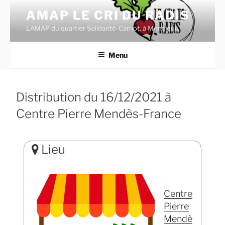
Aller
AMAP LE CRI DU RADIS
au
L'AMAP du quartier Solidarité-Carnot, à Montreuil.
contenu
principal
Menu
Distribution du 16/12/2021 à
Centre Pierre Mendès-France
Lieu
Centre
Pierre
Mendè