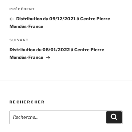
Navigation
Article
PRÉCÉDENT
de
précédent
Distribution du 09/12/2021 à Centre Pierre
l’article
Mendès-France
Article
SUIVANT
suivant
Distribution du 06/01/2022 à Centre Pierre
Mendès-France
RECHERCHER
Recherche
Recher
pour
: