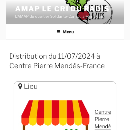
Aller
AMAP LE CRI DU RADIS
au
L'AMAP du quartier Solidarité-Carnot, à Montreuil.
contenu
principal
Menu
Distribution du 11/07/2024 à
Centre Pierre Mendès-France
Lieu
Centre
Pierre
Mendè