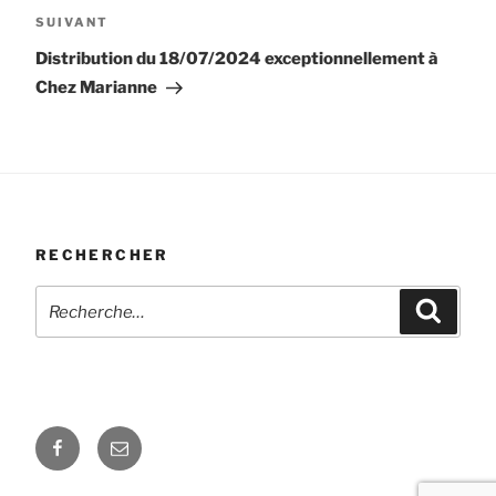
Article
SUIVANT
suivant
Distribution du 18/07/2024 exceptionnellement à
Chez Marianne
RECHERCHER
Recherche
Recher
pour
:
Facebook
E-
mail