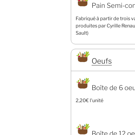
Pain Semi-com
Fabriqué à partir de trois 
produites par Cyrille Renau
Sault)
Oeufs
Boîte de 6 oe
2,20€ l'unité
Boîte de 12 o