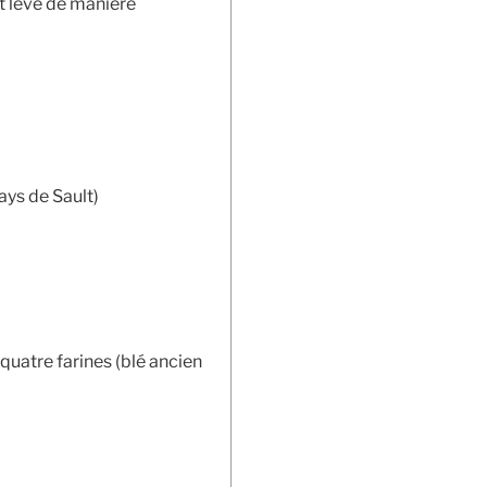
et levé de manière
ays de Sault)
quatre farines (blé ancien