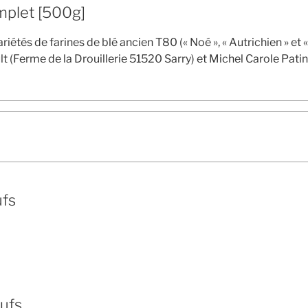
plet [500g]
variétés de farines de blé ancien T80 (« Noé », « Autrichien » 
lt (Ferme de la Drouillerie 51520 Sarry) et Michel Carole Pati
ufs
eufs