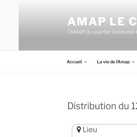
Aller
au
AMAP LE C
contenu
principal
L'AMAP du quartier Solidarité-
Accueil
La vie de l’Amap
Distribution du
Lieu