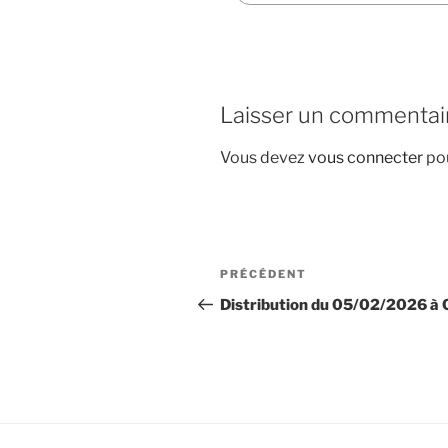
Laisser un commentai
Vous devez
vous connecter
pou
Navigation
Article
PRÉCÉDENT
de
précédent
Distribution du 05/02/2026 à
l’article