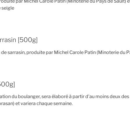
produite par Michel Carole Patin (Minoterie du Pays de Sault) 
 seigle
rrasin [500g]
n de sarrasin, produite par Michel Carole Patin (Minoterie du P
500g]
ation du boulanger, sera élaboré à partir d'au moins deux des 
horasan) et variera chaque semaine.