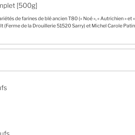
plet [500g]
variétés de farines de blé ancien T80 (« Noé », « Autrichien » 
lt (Ferme de la Drouillerie 51520 Sarry) et Michel Carole Pati
ufs
eufs