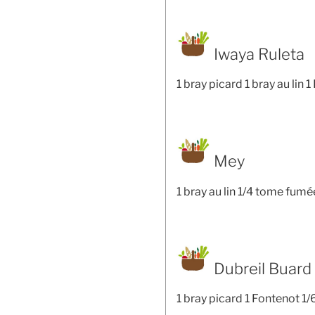
Iwaya Ruleta
1 bray picard 1 bray au lin
Mey
1 bray au lin 1/4 tome fumé
Dubreil Buard
1 bray picard 1 Fontenot 1