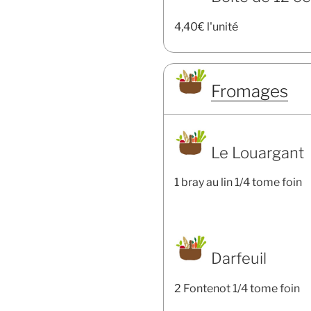
4,40€ l'unité
Fromages
Le Louargant
1 bray au lin 1/4 tome foin
Darfeuil
2 Fontenot 1/4 tome foin