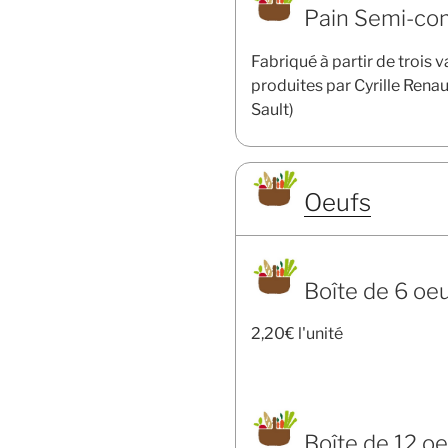
Pain Semi-com
Fabriqué à partir de trois 
produites par Cyrille Renau
Sault)
Oeufs
Boîte de 6 oe
2,20€ l'unité
Boîte de 12 o