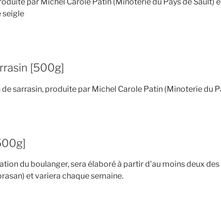
produite par Michel Carole Patin (Minoterie du Pays de Sault) 
 seigle
rrasin [500g]
n de sarrasin, produite par Michel Carole Patin (Minoterie du P
500g]
ation du boulanger, sera élaboré à partir d'au moins deux des 
horasan) et variera chaque semaine.