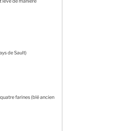
et levé de manière
ays de Sault)
quatre farines (blé ancien