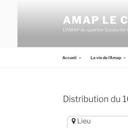
Aller
au
AMAP LE C
contenu
principal
L'AMAP du quartier Solidarité-
Accueil
La vie de l’Amap
Distribution du
Lieu