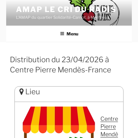
Aller
AMAP LE CRI DU RADIS
au
L'AMAP du quartier Solidarité-Carnot, à Montreuil.
contenu
principal
Menu
Distribution du 23/04/2026 à
Centre Pierre Mendès-France
Lieu
Centre
Pierre
Mendè