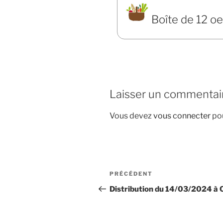
Boîte de 12 o
Laisser un commentai
Vous devez
vous connecter
pou
Navigation
Article
PRÉCÉDENT
de
précédent
Distribution du 14/03/2024 à
l’article