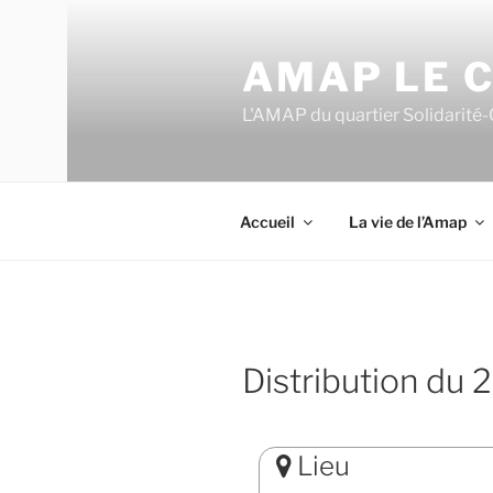
Aller
au
AMAP LE C
contenu
principal
L'AMAP du quartier Solidarité-
Accueil
La vie de l’Amap
Distribution du
Lieu