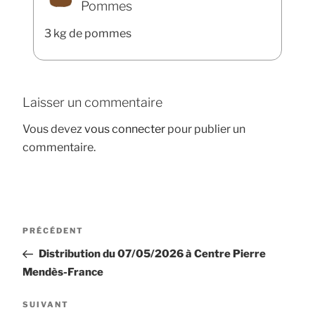
Pommes
3 kg de pommes
Laisser un commentaire
Vous devez
vous connecter
pour publier un
commentaire.
Navigation
Article
PRÉCÉDENT
de
précédent
Distribution du 07/05/2026 à Centre Pierre
l’article
Mendès-France
Article
SUIVANT