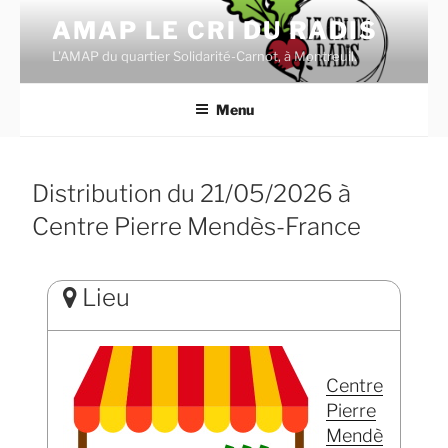
Aller
AMAP LE CRI DU RADIS
au
L'AMAP du quartier Solidarité-Carnot, à Montreuil.
contenu
principal
Menu
Distribution du 21/05/2026 à
Centre Pierre Mendès-France
Lieu
Centre
Pierre
Mendè