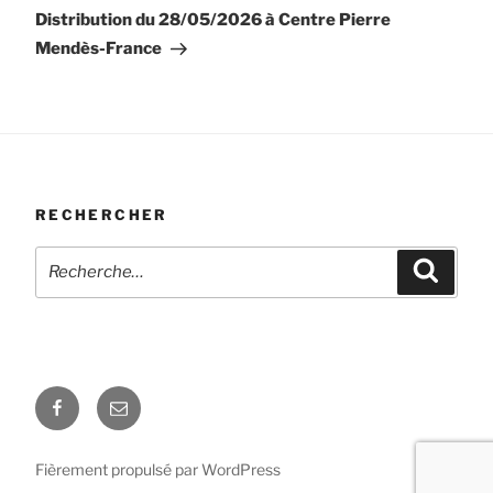
suivant
Distribution du 28/05/2026 à Centre Pierre
Mendès-France
RECHERCHER
Recherche
Recher
pour
:
Facebook
E-
mail
Fièrement propulsé par WordPress