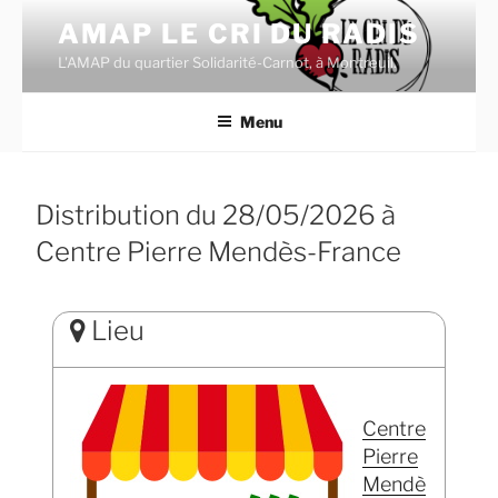
Aller
AMAP LE CRI DU RADIS
au
L'AMAP du quartier Solidarité-Carnot, à Montreuil.
contenu
principal
Menu
Distribution du 28/05/2026 à
Centre Pierre Mendès-France
Lieu
Centre
Pierre
Mendè